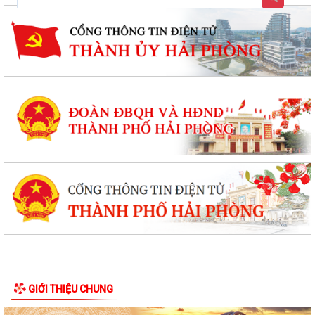
GIỚI THIỆU CHUNG
Nghị quyết đặt tên đường, phố và công trình công cộng trên địa bàn
thành phố Hải Phòng