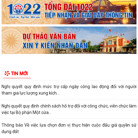
Nghị quyết quy định nội dung và mức chi thực hiện Đề án “Xây dựng xã
hội học tập giai đoạn...
Nghị quyết quy định tiêu chí đối với người nước ngoài là chuyên gia,
nhà khoa học, người có tài...
Nghị quyết quy định chính sách hỗ trợ đối với người hoạt động không
chuyên trách ở thôn, tổ dân...
Nghị quyết quy định một số chế độ, định mức chi tài chính bảo đảm
TIN MỚI
hoạt động của Hội đồng nhân dân...
Nghị quyết quy định mức trợ cấp ngày công lao động đối với người
tham gia lực lượng xung kích...
Nghị quyết quy định chính sách hỗ trợ đối với công chức, viên chức làm
việc tại Bộ phận Một cửa...
Thông báo Về việc lựa chọn đơn vị thực hiện cuộc đấu giá quyền sử
dụng đất