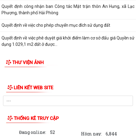
Quyết định công nhận ban Công tác Mặt trận thôn An Hưng, xã Lạc
Phượng, thành phố Hải Phòng
Quyết định về việc cho phép chuyển mục đích sử dụng đất
Quyết định về việc phê duyệt giá khởi điểm làm cơ sở đấu giá Quyền sử
dụng 1.029,1 m2 đất ở được...
Quyết định về việc phê duyệt phương án đấu giá quyền sử dụng
THƯ VIỆN ẢNH
1.029,1 m2 đất ở được chia thành 12 lô...
Thông báo về việc niêm yết công khai danh mục thủ tục hành chính
ban hành mới, được sửa đổi, bổ...
Quyết định công nhận kết quả cho thôi làm Trưởng thôn Đoàn Khê
nhiệm kỳ 2024-2027
Quyết định công nhận kết quả cho thôi làm Trưởng thôn Đồng Tâm
nhiệm kỳ 2024-2027
Quyết định công nhận kết quả cho thôi làm Trưởng thôn An Hộ nhiệm