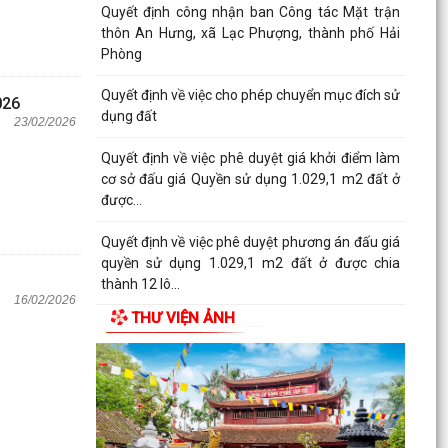
Quyết định công nhận ban Công tác Mặt trận
thôn An Hưng, xã Lạc Phượng, thành phố Hải
Phòng
Quyết định về việc cho phép chuyển mục đích sử
026
dụng đất
23/02/2026
Quyết định về việc phê duyệt giá khởi điểm làm
cơ sở đấu giá Quyền sử dụng 1.029,1 m2 đất ở
được...
Quyết định về việc phê duyệt phương án đấu giá
quyền sử dụng 1.029,1 m2 đất ở được chia
thành 12 lô...
16/02/2026
THƯ VIỆN ẢNH
Thông báo về việc niêm yết công khai danh mục
thủ tục hành chính ban hành mới, được sửa đổi,
bổ...