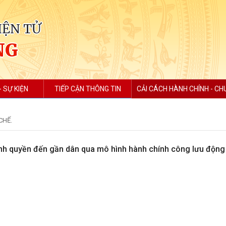
IỆN TỬ
NG
- SỰ KIỆN
TIẾP CẬN THÔNG TIN
CẢI CÁCH HÀNH CHÍNH - CH
CHẾ.
nh quyền đến gần dân qua mô hình hành chính công lưu động