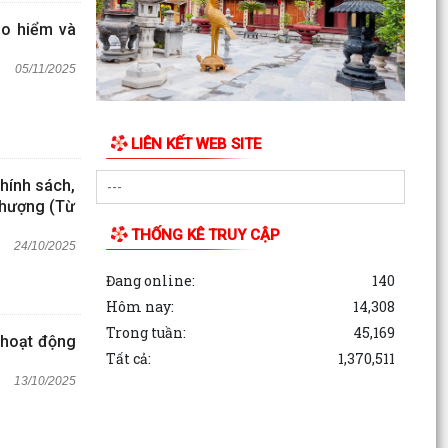
ảo hiểm và
05/11/2025
LIÊN KẾT WEB SITE
hính sách,
Phượng (Từ
THỐNG KÊ TRUY CẬP
24/10/2025
Đang online:
140
Hôm nay:
14,308
Trong tuần:
45,169
u hoạt động
Tất cả:
1,370,511
13/10/2025