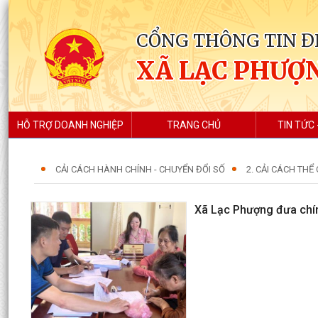
CỔNG THÔNG TIN Đ
XÃ LẠC PHƯỢ
HỖ TRỢ DOANH NGHIỆP
TRANG CHỦ
TIN TỨC 
CẢI CÁCH HÀNH CHÍNH - CHUYỂN ĐỔI SỐ
2. CẢI CÁCH THỂ 
Xã Lạc Phượng đưa chí