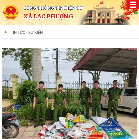
CỔNG THÔNG TIN ĐIỆN TỬ
XÃ LẠC PHƯỢNG
TIN TỨC - SỰ KIỆN