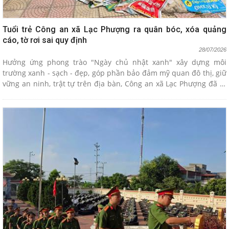
Tuổi trẻ Công an xã Lạc Phượng ra quân bóc, xóa quảng
cáo, tờ rơi sai quy định
28/07/2026
Hưởng ứng phong trào "Ngày chủ nhật xanh" xây dựng môi
trường xanh - sạch - đẹp, góp phần bảo đảm mỹ quan đô thị, giữ
vững an ninh, trật tự trên địa bàn, Công an xã Lạc Phượng đã tổ
chức ra quân bóc, xóa các sản phẩm quảng cáo, tờ rơi dán trái
phép tại nhiều tuyến đường, khu dân cư.