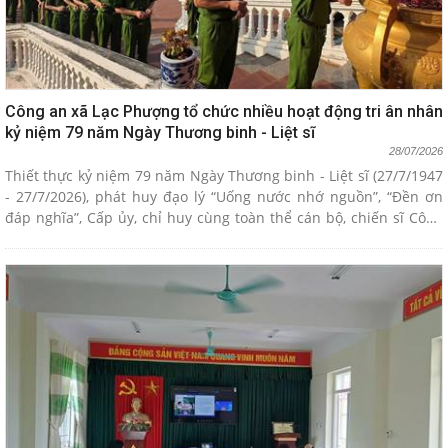
Công an xã Lạc Phượng tổ chức nhiều hoạt động tri ân nhân
kỷ niệm 79 năm Ngày Thương binh - Liệt sĩ
28/07/2026
Thiết thực kỷ niệm 79 năm Ngày Thương binh - Liệt sĩ (27/7/1947
- 27/7/2026), phát huy đạo lý “Uống nước nhớ nguồn”, “Đền ơn
đáp nghĩa”, Cấp ủy, chỉ huy cùng toàn thể cán bộ, chiến sĩ Công
an xã Lạc Phượng đã tổ chức nhiều hoạt động ý nghĩa nhằm tri
ân các Anh hùng liệt sĩ, Mẹ Việt Nam Anh hùng, thương binh,
bệnh binh, thân nhân liệt sĩ và người có công với cách mạng.