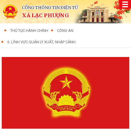
CỔNG THÔNG TIN ĐIỆN TỬ
XÃ LẠC PHƯỢNG
THỦ TỤC HÀNH CHÍNH
CÔNG AN
6. LĨNH VỰC QUẢN LÝ XUẤT, NHẬP CẢNH.