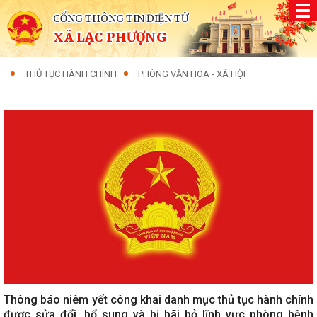
CỔNG THÔNG TIN ĐIỆN TỬ
XÃ LẠC PHƯỢNG
THỦ TỤC HÀNH CHÍNH
PHÒNG VĂN HÓA - XÃ HỘI
Thông báo niêm yết công khai danh mục thủ tục hành chính
được sửa đổi, bổ sung và bị bãi bỏ lĩnh vực phòng bệnh