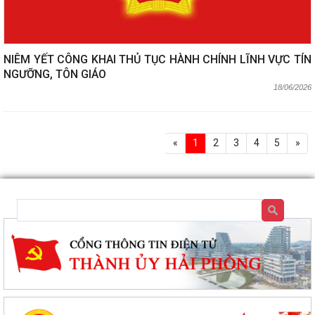
NIÊM YẾT CÔNG KHAI THỦ TỤC HÀNH CHÍNH LĨNH VỰC TÍN
NGƯỠNG, TÔN GIÁO
18/06/2026
«
1
2
3
4
5
»