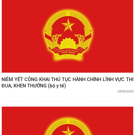
NIÊM YẾT CÔNG KHAI THỦ TỤC HÀNH CHÍNH LĨNH VỰC THI
ĐUA, KHEN THƯỞNG (bộ y tế)
18/06/2026