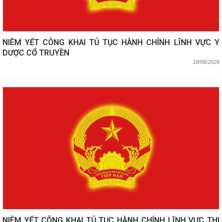
NIÊM YẾT CÔNG KHAI TỦ TỤC HÀNH CHÍNH LĨNH VỰC Y
DƯỢC CỔ TRUYỀN
18/06/2026
NIÊM YẾT CÔNG KHAI TỦ TỤC HÀNH CHÍNH LĨNH VỰC THI