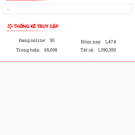
THỐNG KÊ TRUY CẬP
Đang online:
30
Hôm nay:
1,474
Trong tuần:
65,008
Tất cả:
1,390,350
Cổng Thông tin điện tử Xã Lạc Phượng,
thành phố Hải Phòng
Chịu trách nhiệm về nội dung: Chủ tịch Uỷ ban nhân dân Xã
Lạc Phượng
Địa chỉ: Xã Lạc Phượng, thành phố Hải Phòng
Điện thoại: Đang cập nhật
Email:
Đang cập nhật
Fanpage: https://www.facebook.com/lacphuong.haiphong
Zalo OA: https://zalo.me/1285892546976106577