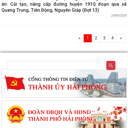
án: Cải tạo, nâng cấp đường huyện 191Q đoạn qua xã
Quang Trung, Tiên Động, Nguyên Giáp (Đợt 13)
23/06/2026
«
1
2
3
4
»