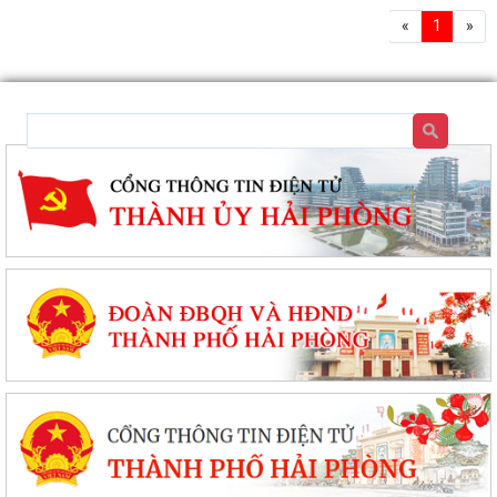
«
1
»