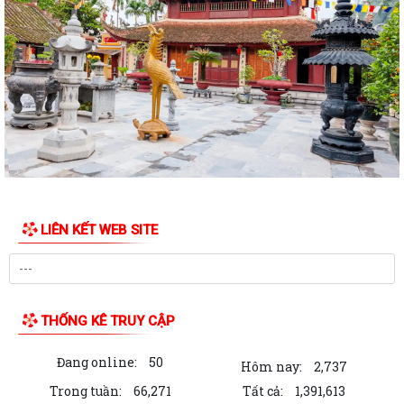
LIÊN KẾT WEB SITE
THỐNG KÊ TRUY CẬP
Đang online:
50
Hôm nay:
2,737
Trong tuần:
66,271
Tất cả:
1,391,613