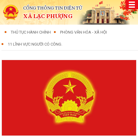
CỔNG THÔNG TIN ĐIỆN TỬ
XÃ LẠC PHƯỢNG
THỦ TỤC HÀNH CHÍNH
PHÒNG VĂN HÓA - XÃ HỘI
11 LĨNH VỰC NGƯỜI CÓ CÔNG.