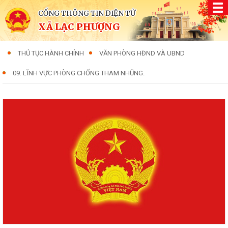
CỔNG THÔNG TIN ĐIỆN TỬ
XÃ LẠC PHƯỢNG
THỦ TỤC HÀNH CHÍNH
VĂN PHÒNG HĐND VÀ UBND
09. LĨNH VỰC PHÒNG CHỐNG THAM NHŨNG.