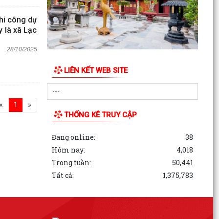
thi công dự
y là xã Lạc
28/10/2025
LIÊN KẾT WEB SITE
«
1
»
THỐNG KÊ TRUY CẬP
Đang online:
38
Hôm nay:
4,018
Trong tuần:
50,441
Tất cả:
1,375,783