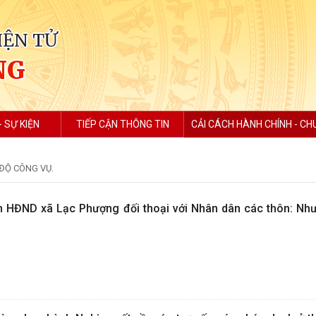
IỆN TỬ
NG
- SỰ KIỆN
TIẾP CẬN THÔNG TIN
CẢI CÁCH HÀNH CHÍNH - CH
 ĐỘ CÔNG VỤ.
ch HĐND xã Lạc Phượng đối thoại với Nhân dân các thôn: Nh