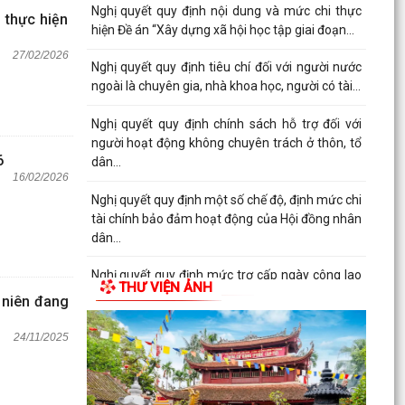
Nghị quyết quy định nội dung và mức chi thực
 thực hiện
hiện Đề án “Xây dựng xã hội học tập giai đoạn...
27/02/2026
Nghị quyết quy định tiêu chí đối với người nước
ngoài là chuyên gia, nhà khoa học, người có tài...
Nghị quyết quy định chính sách hỗ trợ đối với
người hoạt động không chuyên trách ở thôn, tổ
6
dân...
16/02/2026
Nghị quyết quy định một số chế độ, định mức chi
tài chính bảo đảm hoạt động của Hội đồng nhân
dân...
Nghị quyết quy định mức trợ cấp ngày công lao
THƯ VIỆN ẢNH
động đối với người tham gia lực lượng xung
 niên đang
kích...
24/11/2025