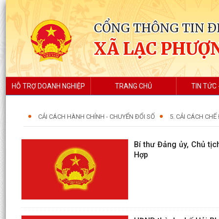
CỔNG THÔNG TIN Đ
XÃ LẠC PHƯỢ
HỖ TRỢ DOANH NGHIỆP
TRANG CHỦ
TIN TỨC 
CẢI CÁCH HÀNH CHÍNH - CHUYỂN ĐỔI SỐ
5. CẢI CÁCH CHẾ
Bí thư Đảng ủy, Chủ tị
Hợp