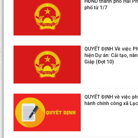
HĐND thành phố Hải Phò
phố từ 1/7
QUYẾT ĐỊNH Về việc Phê
hiện Dự án: Cải tạo, n
Giáp (Đợt 10)
QUYẾT ĐỊNH về việc phâ
hành chính công xã Lạ