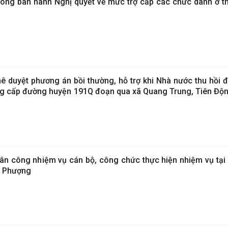
ng ban hành Nghị quyết về mức trợ cấp các chức danh ở th
 duyệt phương án bồi thường, hỗ trợ khi Nhà nước thu hồi đ
âng cấp đường huyện 191Q đoạn qua xã Quang Trung, Tiên Độ
n công nhiệm vụ cán bộ, công chức thực hiện nhiệm vụ tại
c Phượng