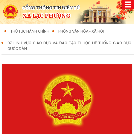
CỔNG THÔNG TIN ĐIỆN TỬ
XÃ LẠC PHƯỢNG
THỦ TỤC HÀNH CHÍNH
PHÒNG VĂN HÓA - XÃ HỘI
07 LĨNH VỰC GIÁO DỤC VÀ ĐÀO TẠO THUỘC HỆ THỐNG GIÁO DỤC
QUỐC DÂN.