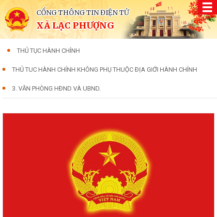
CỔNG THÔNG TIN ĐIỆN TỬ
XÃ LẠC PHƯỢNG
THỦ TỤC HÀNH CHÍNH
THỦ TUC HÀNH CHÍNH KHÔNG PHỤ THUỘC ĐỊA GIỚI HÀNH CHÍNH
3. VĂN PHÒNG HĐND VÀ UBND.