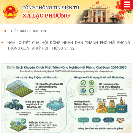
CỔNG THÔNG TIN ĐIỆN TỬ
XÃ LẠC PHƯỢNG
TIẾP CẬN THÔNG TIN
NGHỊ QUYẾT CỦA HỘI ĐỒNG NHÂN DÂN THÀNH PHỐ HẢI PHÒNG
THÔNG QUA TẠI KỲ HỌP THỨ 30, 31, 32