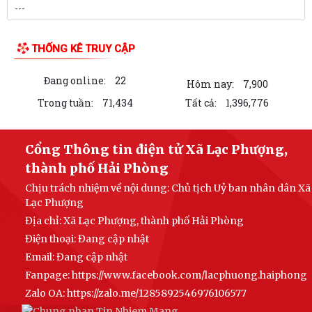
THỐNG KÊ TRUY CẬP
Đang online:
22
Hôm nay:
7,900
Trong tuần:
71,434
Tất cả:
1,396,776
Cổng Thông tin điện tử Xã Lạc Phượng,
thành phố Hải Phòng
Chịu trách nhiệm về nội dung: Chủ tịch Uỷ ban nhân dân Xã
Lạc Phượng
Địa chỉ: Xã Lạc Phượng, thành phố Hải Phòng
Điện thoại: Đang cập nhật
Email:
Đang cập nhật
Fanpage: https://www.facebook.com/lacphuong.haiphong
Zalo OA: https://zalo.me/1285892546976106577