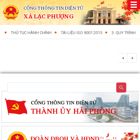
CỔNG THÔNG TIN ĐIỆN TỬ
XÃ LẠC PHƯỢNG
THỦ TỤC HÀNH CHÍNH
TÀI LIỆU ISO 9001:2015
3. QUY TRÌNH.
«
»