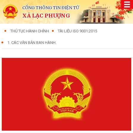
CỔNG THÔNG TIN ĐIỆN TỬ
XÃ LẠC PHƯỢNG
THỦ TỤC HÀNH CHÍNH
TÀI LIỆU ISO 9001:2015
1. CÁC VĂN BẢN BAN HÀNH.