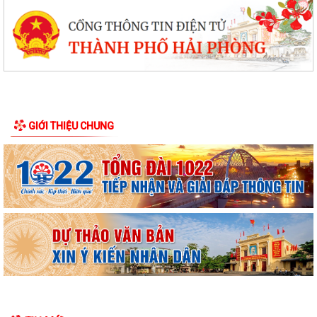
GIỚI THIỆU CHUNG
Thông báo Về việc lựa chọn đơn vị thực hiện cuộc đấu giá quyền sử
dụng đất
Quyết định công nhận ban Công tác Mặt trận thôn An Hưng, xã Lạc
Phượng, thành phố Hải Phòng
Quyết định về việc cho phép chuyển mục đích sử dụng đất
Quyết định về việc phê duyệt giá khởi điểm làm cơ sở đấu giá Quyền sử
dụng 1.029,1 m2 đất ở được...
Quyết định về việc phê duyệt phương án đấu giá quyền sử dụng