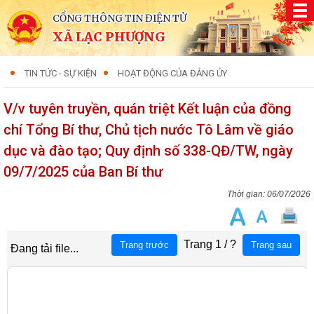
CỔNG THÔNG TIN ĐIỆN TỬ
XÃ LẠC PHƯỢNG
TIN TỨC - SỰ KIỆN
HOẠT ĐỘNG CỦA ĐẢNG ỦY
V/v tuyên truyền, quán triệt Kết luận của đồng
chí Tổng Bí thư, Chủ tịch nước Tô Lâm về giáo
dục và đào tạo; Quy định số 338-QĐ/TW, ngày
09/7/2025 của Ban Bí thư
06/07/2026