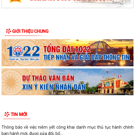
GIỚI THIỆU CHUNG
Thông báo Về việc lựa chọn đơn vị thực hiện cuộc đấu giá quyền sử
dụng đất
Quyết định công nhận ban Công tác Mặt trận thôn An Hưng, xã Lạc
Phượng, thành phố Hải Phòng
Quyết định về việc cho phép chuyển mục đích sử dụng đất
Quyết định về việc phê duyệt giá khởi điểm làm cơ sở đấu giá Quyền sử
dụng 1.029,1 m2 đất ở được...
Quyết định về việc phê duyệt phương án đấu giá quyền sử dụng
TIN MỚI
1.029,1 m2 đất ở được chia thành 12 lô...
Thông báo về việc niêm yết công khai danh mục thủ tục hành chính
ban hành mới, được sửa đổi, bổ...