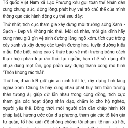
Tổ quốc Việt Nam xã Lạc Phượng kêu gọi toàn thể Nhân dân
cùng chung sức, đồng lòng, phát huy vai trò chủ thể của mình
thông qua các hành động cụ thể sau đây:
Thứ nhất, tích cực tham gia xây dựng môi trường sống Xanh -
Sạch - Đẹp và Không rác thải. Mỗi cá nhân, mỗi gia đình hãy
cùng nhau giữ gìn vệ sinh đường làng, ngõ xóm, tích cực trồng
cây xanh và xây dựng các tuyến đường hoa, tuyến đường kiểu
mẫu. Đặc biệt, nâng cao ý thức bảo vệ môi trường bằng cách
thực hiện phân loại rác thải tại nguồn, hạn chế sử dụng đồ
nhựa dùng một lần, góp phần xây dựng thành công mô hình
"Thôn không rác thải".
Thứ hai, đoàn kết giữ gìn an ninh trật tự, xây dựng tình làng
nghĩa xóm. Chúng ta hãy cùng nhau phát huy tinh thần tương
thân tương ái, giúp đỡ lẫn nhau trong cộng đồng, tích cực
tham gia các hoạt động nhân đạo, chăm lo cho hộ nghèo,
người yếu thế. Đồng thời, mỗi người dân cần chấp hành tốt
pháp luật, hương ước của địa phương, tham gia các tổ liên gia
tự quản, tổ hòa giải để phòng chống tội phạm, tệ nạn xã hội,