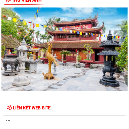
THƯ VIỆN ẢNH
1.029,1 m2 đất ở được chia thành 12 lô...
Thông báo về việc niêm yết công khai danh mục thủ tục hành chính
ban hành mới, được sửa đổi, bổ...
Quyết định công nhận kết quả cho thôi làm Trưởng thôn Đoàn Khê
nhiệm kỳ 2024-2027
Quyết định công nhận kết quả cho thôi làm Trưởng thôn Đồng Tâm
nhiệm kỳ 2024-2027
Quyết định công nhận kết quả cho thôi làm Trưởng thôn An Hộ nhiệm
kỳ 2024-2027
Quyết định công nhận kết quả cho thôi làm Trưởng thôn An Hưng
nhiệm kỳ 2024-2027
Quyết định công nhận kết quả cho thôi làm Trưởng thôn Hòa Nhuệ
LIÊN KẾT WEB SITE
nhiệm kỳ 2024-2027
Quyết định công nhận kết quả cho thôi làm Trưởng thôn Như Lâm
nhiệm kỳ 2024-2027