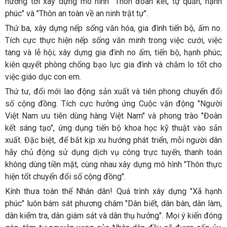
hướng tới xây dựng mô hình "Thôn đoàn kết, tự quản, hạnh
phúc" và "Thôn an toàn về an ninh trật tự".
Thứ ba, xây dựng nếp sống văn hóa, gia đình tiến bộ, ấm no.
Tích cực thực hiện nếp sống văn minh trong việc cưới, việc
tang và lễ hội; xây dựng gia đình no ấm, tiến bộ, hạnh phúc;
kiên quyết phòng chống bạo lực gia đình và chăm lo tốt cho
việc giáo dục con em.
Thứ tư, đổi mới lao động sản xuất và tiên phong chuyển đổi
số cộng đồng. Tích cực hưởng ứng Cuộc vận động "Người
Việt Nam ưu tiên dùng hàng Việt Nam" và phong trào "Đoàn
kết sáng tạo", ứng dụng tiến bộ khoa học kỹ thuật vào sản
xuất. Đặc biệt, để bắt kịp xu hướng phát triển, mỗi người dân
hãy chủ động sử dụng dịch vụ công trực tuyến, thanh toán
không dùng tiền mặt, cùng nhau xây dựng mô hình "Thôn thực
hiện tốt chuyển đổi số cộng đồng".
Kính thưa toàn thể Nhân dân! Quá trình xây dựng "Xã hạnh
phúc" luôn bám sát phương châm "Dân biết, dân bàn, dân làm,
dân kiểm tra, dân giám sát và dân thụ hưởng". Mọi ý kiến đóng