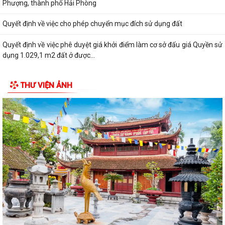
Phượng, thành phố Hải Phòng
Quyết định về việc cho phép chuyển mục đích sử dụng đất
Quyết định về việc phê duyệt giá khởi điểm làm cơ sở đấu giá Quyền sử
dụng 1.029,1 m2 đất ở được...
Quyết định về việc phê duyệt phương án đấu giá quyền sử dụng
THƯ VIỆN ẢNH
1.029,1 m2 đất ở được chia thành 12 lô...
Thông báo về việc niêm yết công khai danh mục thủ tục hành chính
ban hành mới, được sửa đổi, bổ...
Quyết định công nhận kết quả cho thôi làm Trưởng thôn Đoàn Khê
nhiệm kỳ 2024-2027
Quyết định công nhận kết quả cho thôi làm Trưởng thôn Đồng Tâm
nhiệm kỳ 2024-2027
Quyết định công nhận kết quả cho thôi làm Trưởng thôn An Hộ nhiệm
kỳ 2024-2027