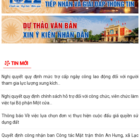
hội học tập giai đoạn...
Nghị quyết quy định tiêu chí đối với người nước ngoài là chuyên gia,
nhà khoa học, người có tài...
Nghị quyết quy định chính sách hỗ trợ đối với người hoạt động không
chuyên trách ở thôn, tổ dân...
Nghị quyết quy định một số chế độ, định mức chi tài chính bảo đảm
TIN MỚI
hoạt động của Hội đồng nhân dân...
Nghị quyết quy định mức trợ cấp ngày công lao động đối với người
tham gia lực lượng xung kích...
Nghị quyết quy định chính sách hỗ trợ đối với công chức, viên chức làm
việc tại Bộ phận Một cửa...
Thông báo Về việc lựa chọn đơn vị thực hiện cuộc đấu giá quyền sử
dụng đất
Quyết định công nhận ban Công tác Mặt trận thôn An Hưng, xã Lạc