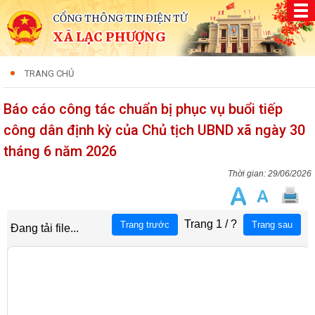
CỔNG THÔNG TIN ĐIỆN TỬ
XÃ LẠC PHƯỢNG
TRANG CHỦ
Báo cáo công tác chuẩn bị phục vụ buổi tiếp
công dân định kỳ của Chủ tịch UBND xã ngày 30
tháng 6 năm 2026
29/06/2026