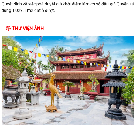
Quyết định về việc phê duyệt giá khởi điểm làm cơ sở đấu giá Quyền sử
dụng 1.029,1 m2 đất ở được...
Quyết định về việc phê duyệt phương án đấu giá quyền sử dụng
THƯ VIỆN ẢNH
1.029,1 m2 đất ở được chia thành 12 lô...
Thông báo về việc niêm yết công khai danh mục thủ tục hành chính
ban hành mới, được sửa đổi, bổ...
Quyết định công nhận kết quả cho thôi làm Trưởng thôn Đoàn Khê
nhiệm kỳ 2024-2027
Quyết định công nhận kết quả cho thôi làm Trưởng thôn Đồng Tâm
nhiệm kỳ 2024-2027
Quyết định công nhận kết quả cho thôi làm Trưởng thôn An Hộ nhiệm
kỳ 2024-2027
Quyết định công nhận kết quả cho thôi làm Trưởng thôn An Hưng
nhiệm kỳ 2024-2027