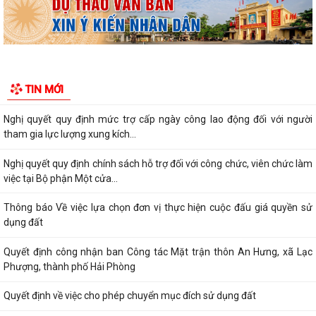
nhà khoa học, người có tài...
Nghị quyết quy định chính sách hỗ trợ đối với người hoạt động không
chuyên trách ở thôn, tổ dân...
Nghị quyết quy định một số chế độ, định mức chi tài chính bảo đảm
TIN MỚI
hoạt động của Hội đồng nhân dân...
Nghị quyết quy định mức trợ cấp ngày công lao động đối với người
tham gia lực lượng xung kích...
Nghị quyết quy định chính sách hỗ trợ đối với công chức, viên chức làm
việc tại Bộ phận Một cửa...
Thông báo Về việc lựa chọn đơn vị thực hiện cuộc đấu giá quyền sử
dụng đất
Quyết định công nhận ban Công tác Mặt trận thôn An Hưng, xã Lạc
Phượng, thành phố Hải Phòng
Quyết định về việc cho phép chuyển mục đích sử dụng đất