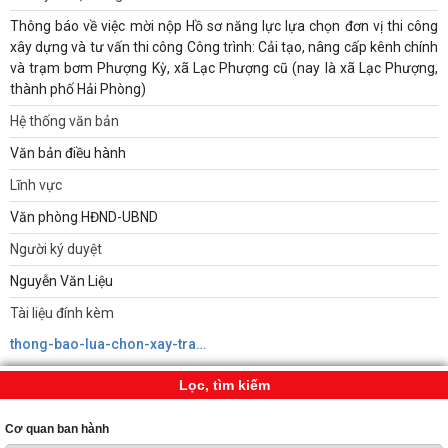
Thông báo về việc mời nộp Hồ sơ năng lực lựa chọn đơn vị thi công
xây dựng và tư vấn thi công Công trình: Cải tạo, nâng cấp kênh chính
và trạm bơm Phượng Kỳ, xã Lạc Phượng cũ (nay là xã Lạc Phượng,
thành phố Hải Phòng)
Hệ thống văn bản
Văn bản điều hành
Lĩnh vực
Văn phòng HĐND-UBND
Người ký duyệt
Nguyễn Văn Liệu
Tài liệu đính kèm
thong-bao-lua-chon-xay-tram-bom-phuong-ky.signed638983711099219920.pdf
Lọc, tìm kiếm
Cơ quan ban hành